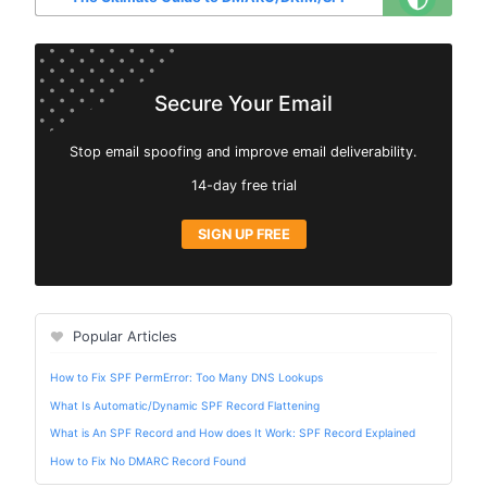
Secure Your Email
Stop email spoofing and improve email deliverability.
14-day free trial
SIGN UP FREE
Popular Articles
How to Fix SPF PermError: Too Many DNS Lookups
What Is Automatic/Dynamic SPF Record Flattening
What is An SPF Record and How does It Work: SPF Record Explained
How to Fix No DMARC Record Found