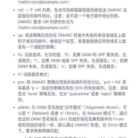
'mailto:test@example.com'；
ruf: 一个 URI 列表，包含可供邮箱服务提供商发送 DMARC 法
庭报告的邮件地址。注意：这不是一个电子邮件地址列表。
DMARC 要求 UIR 列表的形式为
'mailto:test@example.com'；
sp: 将该策略应用到在 DMARC 检查中失败的来自该域名上面
的子域名的邮件。使用这个标签，管理者能够在所有域名上面
发布一个通配的策略；
fo: 法庭选项。允许的值：'0'，如果 DKIM 和 SPF 都失败，生
成报告；'1'，如果 DKIM 或者 SPF 失败，生成报告；'d'，如果
DKIM 失败，生成报告；'s'，如果 SPF 失败，生成报告；
rf: 法庭报告格式；
pct: 将 DMARC 策略应用到失败邮件的百分比。'pct = 50' 意
味着将 'p = ' 指定的策略应用到 50% 的失败邮件。注意：该标
签对 'none' 策略无效，仅对 'quarantine' 或者 'reject' 策略有
效；
adkim: 为 DKIM 签名指定"对齐模式" ('Alignment Mode')，可
以是 'r' (Relaxed) 或者 's' (Strict)。在 Relaxed 模式下，通过
验证的 DKIM 签名域名 (d=) 的组织域名如果和邮件的 From
域名的组织域名一样，那么通过 DMARC 检查。在 Strict 模式
下，要求两者精确匹配；