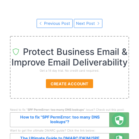
Previous Post
Next Post
Protect Business Email &
Improve Email Deliverability
Get a 14 day trial. No credit card required.
CREATE ACCOUNT
Need to fix "
SPF PermError: too many DNS lookups
" issue? Check out this post:
How to fix "SPF PermError: too many DNS
lookups"?
Want to get the ultimate DMARC guide? Click the link below:
The Ultimate Guide to DMARC/DKIM/SPF